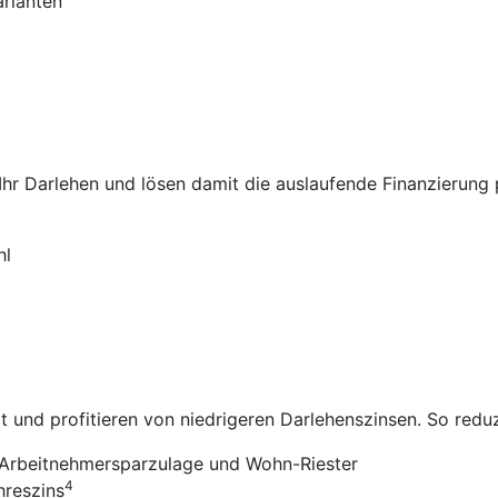
arianten
 Ihr Darlehen und lösen damit die auslaufende Finanzierung
hl
it und profitieren von niedrigeren Darlehenszinsen. So redu
Arbeitnehmersparzulage und Wohn-Riester
4
hreszins