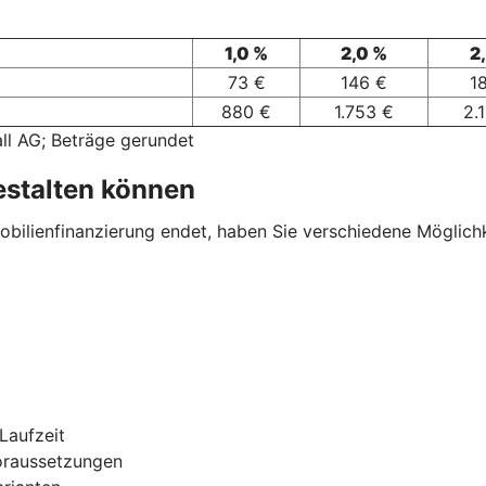
1,0 %
2,0 %
2
73 €
146 €
1
880 €
1.753 €
2.
ll AG; Beträge gerundet
estalten können
ilienfinanzierung endet, haben Sie verschiedene Möglichkei
Laufzeit
oraussetzungen