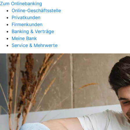
Zum Onlinebanking
Online-Geschäftsstelle
Privatkunden
Firmenkunden
Banking & Verträge
Meine Bank
Service & Mehrwerte