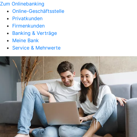
Zum Onlinebanking
Online-Geschäftsstelle
Privatkunden
Firmenkunden
Banking & Verträge
Meine Bank
Service & Mehrwerte