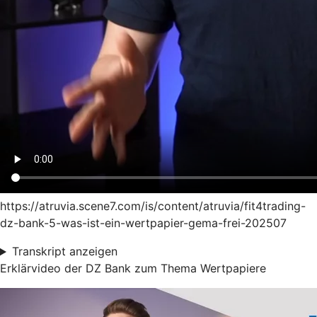
https://atruvia.scene7.com/is/content/atruvia/fit4trading-
dz-bank-5-was-ist-ein-wertpapier-gema-frei-202507
Transkript anzeigen
Erklärvideo der DZ Bank zum Thema Wertpapiere