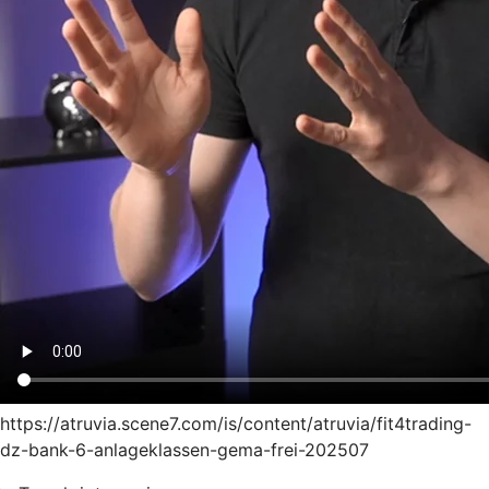
https://atruvia.scene7.com/is/content/atruvia/fit4trading-
dz-bank-6-anlageklassen-gema-frei-202507