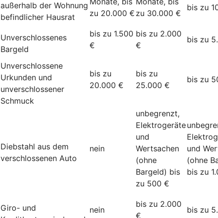
Monate, bis
Monate, bis
außerhalb der Wohnung
bis zu 1
zu 20.000 €
zu 30.000 €
befindlicher Hausrat
bis zu 1.500
bis zu 2.000
Unverschlossenes
bis zu 5
€
€
Bargeld
Unverschlossene
bis zu
bis zu
Urkunden und
bis zu 5
20.000 €
25.000 €
unverschlossener
Schmuck
unbegrenzt,
Elektrogeräte
unbegre
und
Elektrog
Diebstahl aus dem
nein
Wertsachen
und Wer
verschlossenen Auto
(ohne
(ohne Ba
Bargeld) bis
bis zu 1
zu 500 €
bis zu 2.000
Giro- und
nein
bis zu 5
€