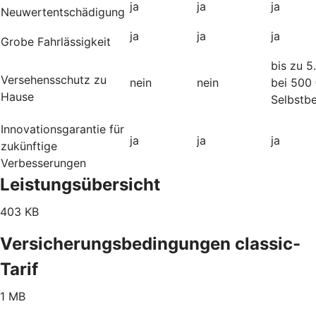
ja
ja
ja
Neuwertentschädigung
ja
ja
ja
Grobe Fahrlässigkeit
bis zu 5
Versehensschutz zu
nein
nein
bei 500
Hause
Selbstbe
Innovationsgarantie für
ja
ja
ja
zukünftige
Verbesserungen
Leistungsübersicht
403 KB
Versicherungsbedingungen classic-
Tarif
1 MB