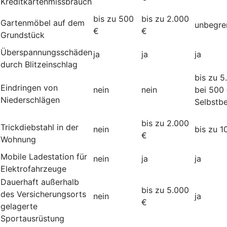
Kreditkartenmissbrauch
bis zu 500
bis zu 2.000
Gartenmöbel auf dem
unbegre
€
€
Grundstück
Überspannungsschäden
ja
ja
ja
durch Blitzeinschlag
bis zu 5
Eindringen von
nein
nein
bei 500
Niederschlägen
Selbstbe
bis zu 2.000
Trickdiebstahl in der
nein
bis zu 1
€
Wohnung
Mobile Ladestation für
nein
ja
ja
Elektrofahrzeuge
Dauerhaft außerhalb
bis zu 5.000
des Versicherungsorts
nein
ja
€
gelagerte
Sportausrüstung