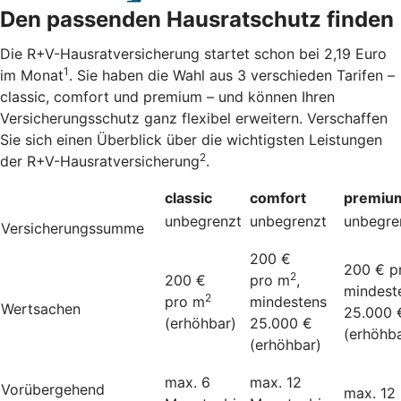
Den passenden Hausratschutz finden
Die R+V-Hausratversicherung startet schon bei 2,19 Euro
1
im Monat
. Sie haben die Wahl aus 3 verschieden Tarifen –
classic, comfort und premium – und können Ihren
Versicherungsschutz ganz flexibel erweitern. Verschaffen
Sie sich einen Überblick über die wichtigsten Leistungen
2
der R+V-Hausratversicherung
.
classic
comfort
premiu
unbegrenzt
unbegrenzt
unbegre
Versicherungssumme
200 €
200 € p
2
200 €
pro m
,
mindest
2
pro m
mindestens
Wertsachen
25.000 
(erhöhbar)
25.000 €
(erhöhba
(erhöhbar)
max. 6
max. 12
Vorübergehend
max. 12