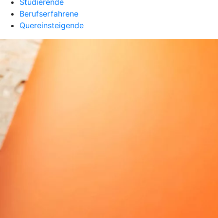
Studierende
Berufserfahrene
Quereinsteigende