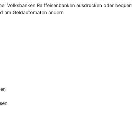
bei Volksbanken Raiffeisenbanken ausdrucken oder bequem
und am Geldautomaten ändern
ben
ssen