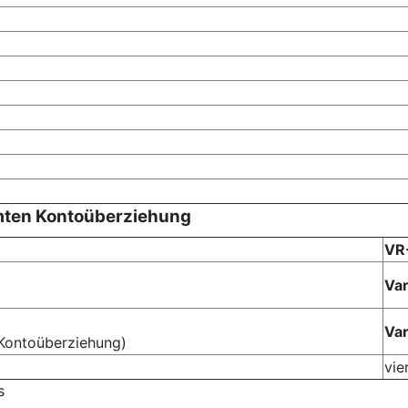
mten Kontoüberziehung
VR-
Var
Var
Kontoüberziehung)
vie
s