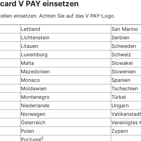
ocard V PAY einsetzen
ellen einsetzen. Achten Sie auf das V PAY-Logo.
Lettland
San Marino
Lichtenstein
Serbien
Litauen
Schweden
Luxemburg
Schweiz
Malta
Slowakei
Mazedonien
Slowenien
Monaco
Spanien
Moldawien
Tschechien
Montenegro
Türkei
Niederlande
Ungarn
Norwegen
Vatikanstad
Österreich
Vereinigtes 
Polen
Zypern
2
Portugal