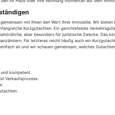
, den Ihr Haus oder Ihre Wohnung momentan auf dem Immob
ständigen
gemeinsam mit Ihnen den Wert Ihrer Immobilie. Wir bieten 
fangreiche Kurzgutachten. Ein gerichtsfestes Verkehrsguta
 behördliche, aber besonders für juristische Zwecke. Das 
inanzämtern. Für letzteres reicht häufig auch ein Kurzguta
infach an und wir schauen gemeinsam, welches Gutachten in
l und kompetent.
nd Verkaufsprozess.
r.
utachten.